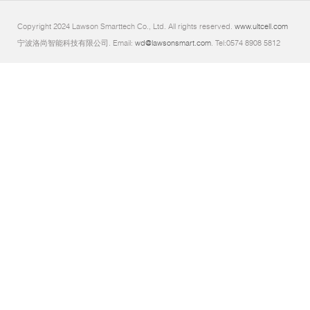
Copyright 2024 Lawson Smarttech Co., Ltd. All rights reserved.
www.ultcell.com
宁波洛尚智能科技有限公司. Email:
wd@lawsonsmart.com
. Tel:0574 8908 5812