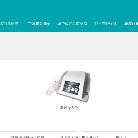
质匀浆研磨
恒温槽金属浴
超声破碎分散萃取
混匀离心筛分
粘度计
基因导入仪
红外线接种环灭菌器
基因导入仪（电穿孔仪）
光度计