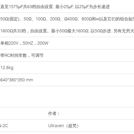
直至1575μF共63档自由设置. 最小25μF, 以25μF为步长递进
50Ω(固定)、50Ω、100Ω、200Ω、Ω400Ω、800Ω和∞以及它们的组合如5
1600Ω共32档，自由设置。最小50Ω最大1600Ω, 以50Ω步进. 另有无
单相220V，50HZ，200W
带RC时间常数，可调节
12.8kg
640*380*350 mm
作者：
-2C
Ultraven（超梵）