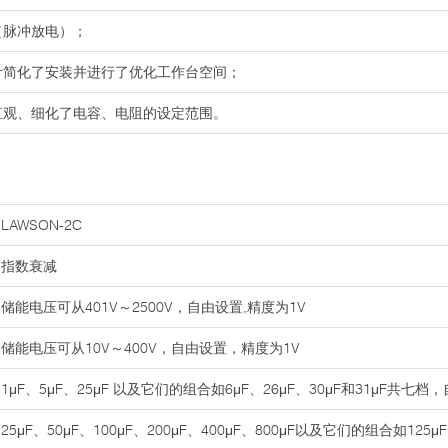
（脉冲放电）；
计简化了安装并进行了优化工作台空间；
直观、细化了电容、电阻的设定范围。
LAWSON-2C
指数衰减
储能电压可从401V～2500V，自由设置,精度为1V
储能电压可从10V～400V，自由设置，精度为1V
1μF、5μF、25μF 以及它们的组合如6μF、26μF、30μF和31μF共七档
25μF、50μF、100μF、200μF、400μF、800μF以及它们的组合如125μF、1