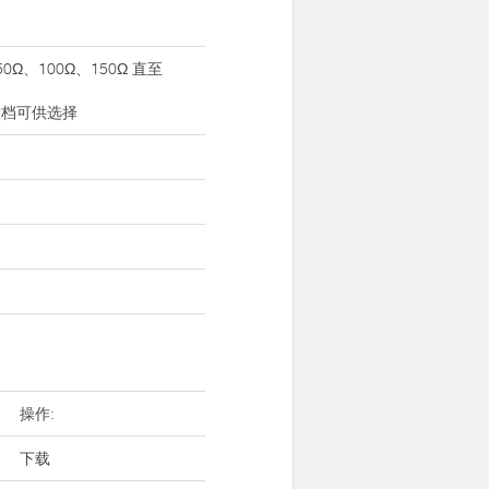
0Ω、100Ω、150Ω 直至
穷大档可供选择
操作:
下载