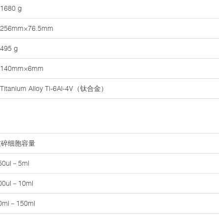
1680 g
256mm×76.5mm
495 g
140mm×6mm
Titanium Alloy Ti-6Al-4V（钛合金）
破碎细胞容量
50ul－5ml
00ul－10ml
0ml－150ml